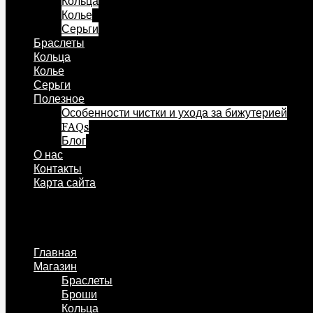
Кольца
Колье
Серьги
Браслеты
Кольца
Колье
Серьги
Полезное
Особенности чистки и ухода за бижутерией
FAQs
Блог
О нас
Контакты
Карта сайта
Меню
Главная
Магазин
Браслеты
Броши
Кольца