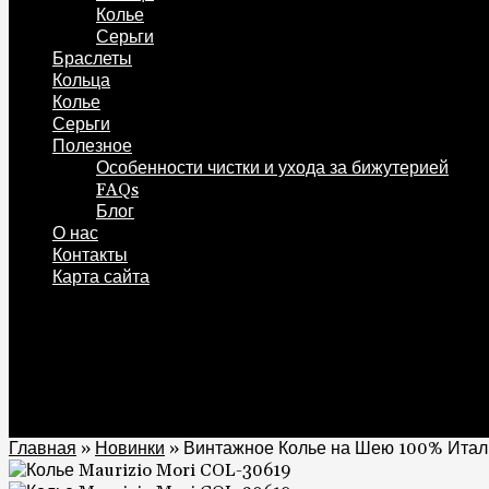
Колье
Серьги
Браслеты
Кольца
Колье
Серьги
Полезное
Особенности чистки и ухода за бижутерией
FAQs
Блог
О нас
Контакты
Карта сайта
0
Корзина
0
Главная
»
Новинки
»
Винтажное Колье на Шею 100% Итал