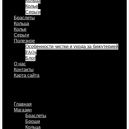
Кольца
Колье
Серьги
Браслеты
Кольца
Колье
Серьги
Полезное
Особенности чистки и ухода за бижутерией
FAQs
Блог
О нас
Контакты
Карта сайта
Меню
Главная
Магазин
Браслеты
Броши
Кольца