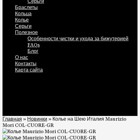
Серьги
Браслеты
Кольца
Колье
Серьги
Полезное
Особенности чистки и ухода за бижутерией
FAQs
Блог
О нас
Контакты
Карта сайта
0
Корзина
0
Главная
»
Новинки
»
Колье на Шею Италия Maurizio
Mori COL-CUORE-GR