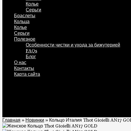
Колье
Серьги
Браслеты
Кольца
Колье
Серьги
Полезное
Особенности чистки и ухода за бижутерией
FAQs
Блог
О нас
Контакты
Карта сайта
0
Корзина
0
Главная
»
Новинки
»
Кольцо Италия Thot Gioielli AN17 G