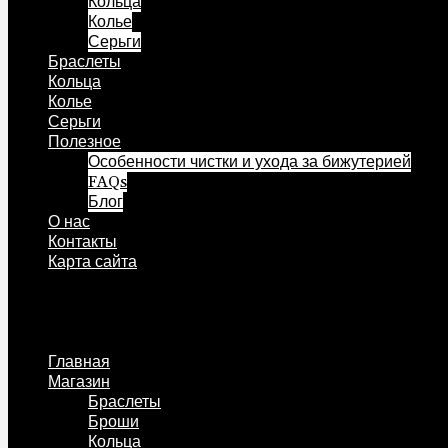
Кольца
Колье
Серьги
Браслеты
Кольца
Колье
Серьги
Полезное
Особенности чистки и ухода за бижутерией
FAQs
Блог
О нас
Контакты
Карта сайта
Меню
Главная
Магазин
Браслеты
Броши
Кольца