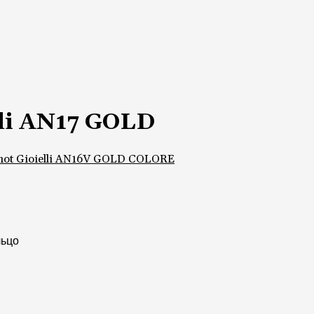
lli AN17 GOLD
hot Gioielli AN16V GOLD COLORE
льцо