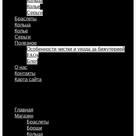
Кольца
Колье
Серьги
Браслеты
Кольца
Колье
Серьги
Полезное
Особенности чистки и ухода за бижутерией
FAQs
Блог
О нас
Контакты
Карта сайта
Меню
Главная
Магазин
Браслеты
Броши
Кольца