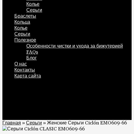
Колье
Серьги
Браслеты
Кольца
Колье
Серьги
Полезное
Особенности чистки и ухода за бижутерией
FAQs
Блог
О нас
Контакты
Карта сайта
0
Корзина
0
Главная
»
Серьги
»
Женские Серьги Ciclón EMO609-66