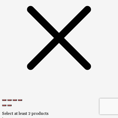
Select at least 2 products
to compare
Смотреть сравнение
Мы используем куки для наилучшего представления
нашего сайта. Если Вы продолжите использовать сайт,