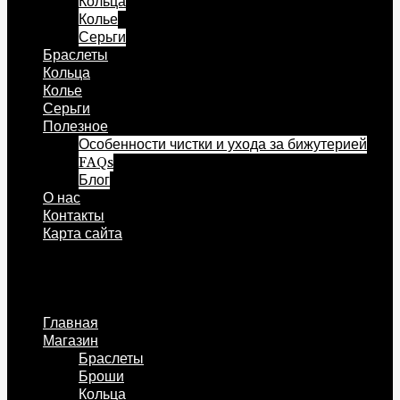
Кольца
Колье
Серьги
Браслеты
Кольца
Колье
Серьги
Полезное
Особенности чистки и ухода за бижутерией
FAQs
Блог
О нас
Контакты
Карта сайта
Меню
Главная
Магазин
Браслеты
Броши
Кольца