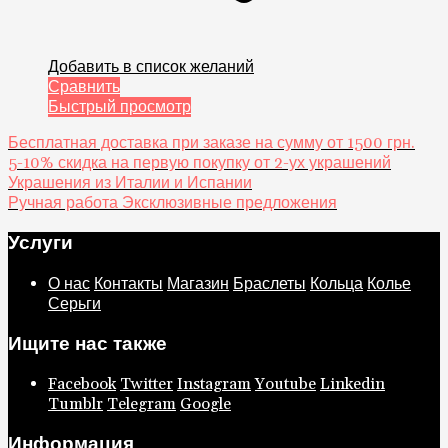
Сравнить
Быстрый просмотр
Бесплатная доставка при заказе на сумму от 1500 грн.
5-10% скидка на первую покупку от 2-ух украшений
Украшения из Италии и Испании
Ручная работа Эксклюзивные предложения
Услуги
О нас
Контакты
Магазин
Браслеты
Кольца
Колье
Серьги
Ищите нас также
Facebook
Twitter
Instagram
Youtube
Linkedin
Tumblr
Telegram
Google
Информация
Ваш аккаунт
Гарантия и ремонт
Доставка
FAQ
Блог
Контакты
Галерея