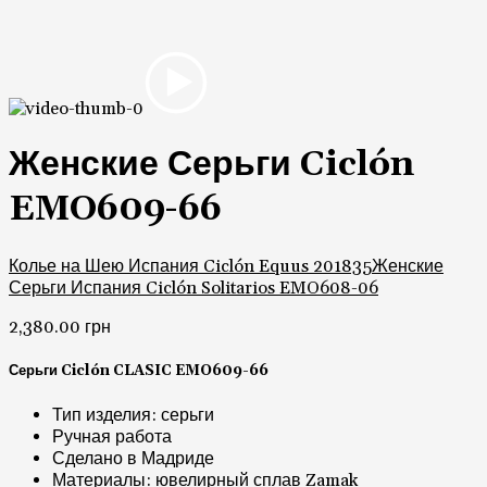
Женские Серьги Ciclón
EMO609-66
Колье на Шею Испания Ciclón Equus 201835
Женские
Серьги Испания Ciclón Solitarios EMO608-06
2,380.00
грн
Серьги Ciclón CLASIC EMO609-66
Тип изделия: серьги
Ручная работа
Сделано в Мадриде
Материалы: ювелирный сплав Zamak
Серебряное покрытие
Фирменная подарочная упаковка в комплекте
Камень: кристаллы Swarovski
Модель серёжек: