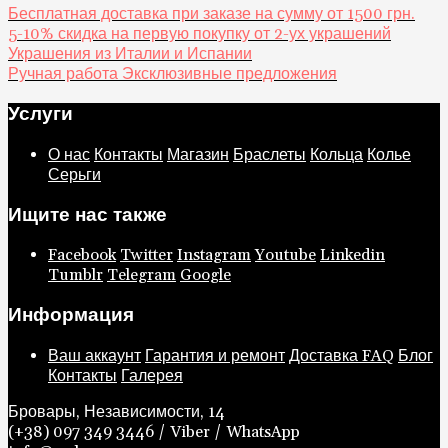
Бесплатная доставка при заказе на сумму от 1500 грн.
5-10% скидка на первую покупку от 2-ух украшений
Украшения из Италии и Испании
Ручная работа Эксклюзивные предложения
Услуги
О нас
Контакты
Магазин
Браслеты
Кольца
Колье
Серьги
Ищите нас также
Facebook
Twitter
Instagram
Youtube
Linkedin
Tumblr
Telegram
Google
Информация
Ваш аккаунт
Гарантия и ремонт
Доставка
FAQ
Блог
Контакты
Галерея
Бровары, Независимости, 14
(+38) 097 349 3446 / Viber / WhatsApp