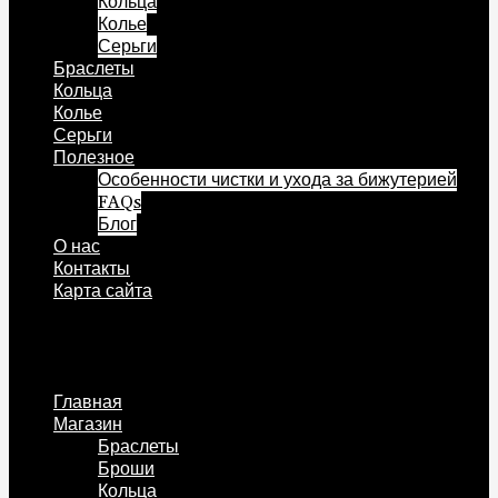
Кольца
Колье
Серьги
Браслеты
Кольца
Колье
Серьги
Полезное
Особенности чистки и ухода за бижутерией
FAQs
Блог
О нас
Контакты
Карта сайта
Меню
Главная
Магазин
Браслеты
Броши
Кольца