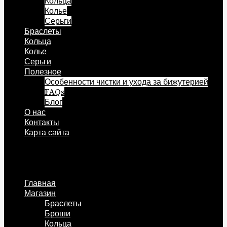
Кольца
Колье
Серьги
Браслеты
Кольца
Колье
Серьги
Полезное
Особенности чистки и ухода за бижутерией
FAQs
Блог
О нас
Контакты
Карта сайта
Меню
Главная
Магазин
Браслеты
Броши
Кольца