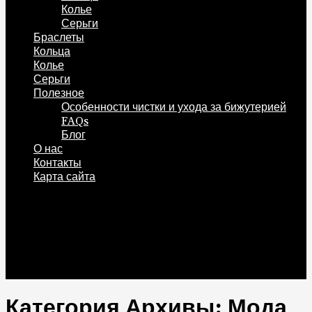
Колье
Серьги
Браслеты
Кольца
Колье
Серьги
Полезное
Особенности чистки и ухода за бижутерией
FAQs
Блог
О нас
Контакты
Карта сайта
0
Корзина
0
Категория Архивы: Мода