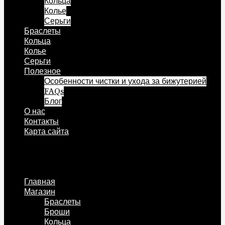
Кольца
Колье
Серьги
Браслеты
Кольца
Колье
Серьги
Полезное
Особенности чистки и ухода за бижутерией
FAQs
Блог
О нас
Контакты
Карта сайта
Меню
Главная
Магазин
Браслеты
Броши
Кольца