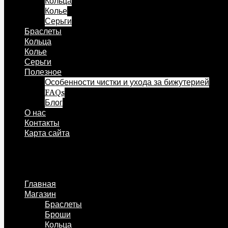
Кольца
Колье
Серьги
Браслеты
Кольца
Колье
Серьги
Полезное
Особенности чистки и ухода за бижутерией
FAQs
Блог
О нас
Контакты
Карта сайта
Меню
Главная
Магазин
Браслеты
Броши
Кольца