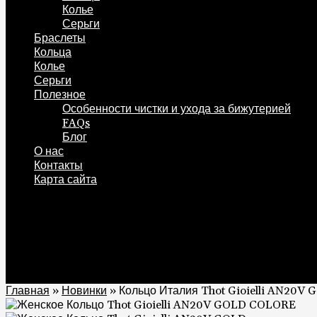
Колье
Серьги
Браслеты
Кольца
Колье
Серьги
Полезное
Особенности чистки и ухода за бижутерией
FAQs
Блог
О нас
Контакты
Карта сайта
0
Корзина
0
Главная
»
Новинки
»
Кольцо Италия Thot Gioielli AN20