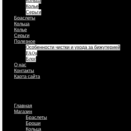
Кольца
Колье
Серьги
Браслеты
Кольца
Колье
Серьги
Полезное
Особенности чистки и ухода за бижутерией
FAQs
Блог
О нас
Контакты
Карта сайта
Меню
Главная
Магазин
Браслеты
Броши
Кольца