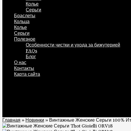
Колье
Серьги
Браслеты
Кольца
Колье
Серьги
Полезное
Особенности чистки и ухода за бижутерией
FAQs
Блог
О нас
Контакты
Карта сайта
0
Корзина
0
Главная
»
Новинки
»
Винтажные Женские Серьги 100% Ита