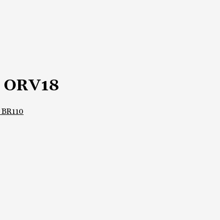
i ORV18
 BR110