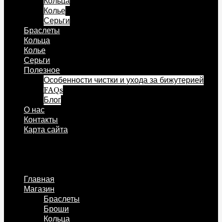
Кольца
Колье
Серьги
Браслеты
Кольца
Колье
Серьги
Полезное
Особенности чистки и ухода за бижутерией
FAQs
Блог
О нас
Контакты
Карта сайта
Меню
Главная
Магазин
Браслеты
Броши
Кольца