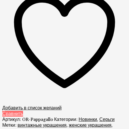
Добавить в список желаний
Сравнить
Артикул:
OR-Pappagallo
Категории:
Новинки
,
Серьги
Метки:
винтажные украшения
,
женские украшения
,