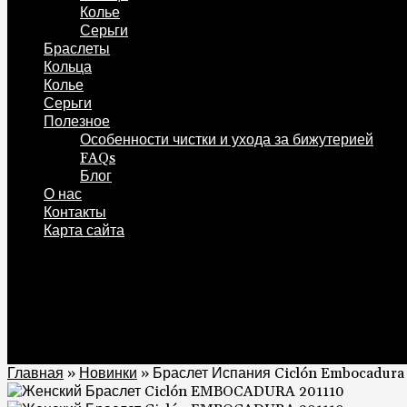
Колье
Серьги
Браслеты
Кольца
Колье
Серьги
Полезное
Особенности чистки и ухода за бижутерией
FAQs
Блог
О нас
Контакты
Карта сайта
0
Корзина
0
Главная
»
Новинки
»
Браслет Испания Ciclón Embocadura