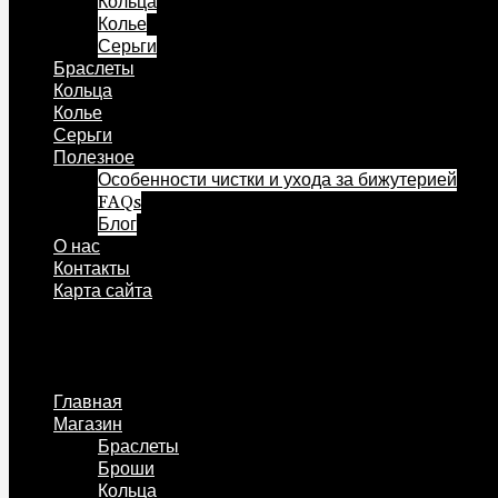
Кольца
Колье
Серьги
Браслеты
Кольца
Колье
Серьги
Полезное
Особенности чистки и ухода за бижутерией
FAQs
Блог
О нас
Контакты
Карта сайта
Меню
Главная
Магазин
Браслеты
Броши
Кольца