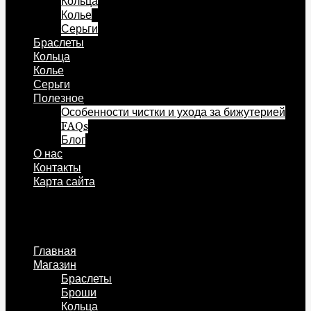
Кольца
Колье
Серьги
Браслеты
Кольца
Колье
Серьги
Полезное
Особенности чистки и ухода за бижутерией
FAQs
Блог
О нас
Контакты
Карта сайта
Меню
Главная
Магазин
Браслеты
Броши
Кольца